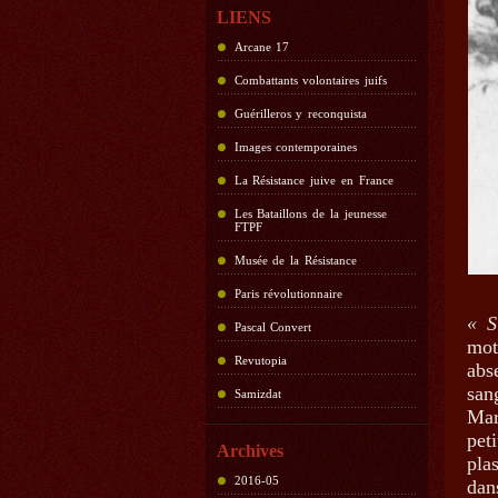
LIENS
Arcane 17
Combattants volontaires juifs
Guérilleros y reconquista
Images contemporaines
La Résistance juive en France
Les Bataillons de la jeunesse
FTPF
Musée de la Résistance
Paris révolutionnaire
« S
Pascal Convert
mot
Revutopia
abs
san
Samizdat
Mar
pet
Archives
pla
2016-05
dan