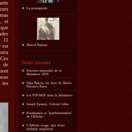
ants
eurs
La propagande
omas
, et
ique
ades
u 11
 est
Marcel Rajman
stra
 Ces
Notes récentes
t de
ient
Journées nationales de la
Résistance 2016
peau
 les
Olga Bancic, un livre de Marie-
Florence Ehret
Les FTP-MOI dans la Résistance
Joseph Epstein, Colonel Gilles
Fossilisation et "panthéonisation"
de l'Affiche...
L'Affiche rouge, lieu d'une
multiple singularité