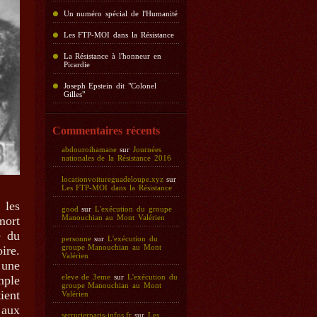
Un numéro spécial de l'Humanité
Les FTP-MOI dans la Résistance
La Résistance à l'honneur en
Picardie
Joseph Epstein dit "Colonel
Gilles"
Commentaires récents
abdouroihamane
sur
Journées
nationales de la Résistance 2016
locationvoitureguadeloupe.xyz
sur
Les FTP-MOI dans la Résistance
 les
good
sur
L'exécution du groupe
Manouchian au Mont Valérien
mort
e du
personne
sur
L'exécution du
groupe Manouchian au Mont
ire.
Valérien
 une
eleve de 3eme
sur
L'exécution du
mple
groupe Manouchian au Mont
ient
Valérien
 aux
serrurierparis-infos.fr
sur
Les