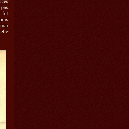
ocès
 pas
 fut
puis
 mai
elle