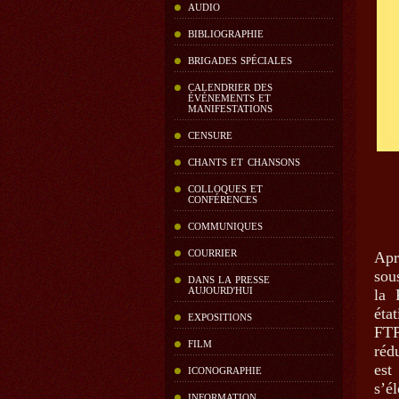
AUDIO
BIBLIOGRAPHIE
BRIGADES SPÉCIALES
CALENDRIER DES
ÉVÉNEMENTS ET
MANIFESTATIONS
CENSURE
CHANTS ET CHANSONS
COLLOQUES ET
CONFÉRENCES
COMMUNIQUES
COURRIER
Apr
sou
DANS LA PRESSE
AUJOURD'HUI
la 
éta
EXPOSITIONS
FTP
FILM
réd
est
ICONOGRAPHIE
s’é
INFORMATION