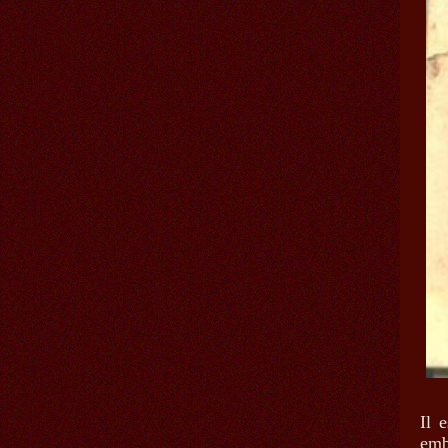
Il 
emb