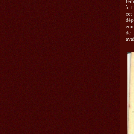
fem
à l
cet
dép
emm
de 
ava