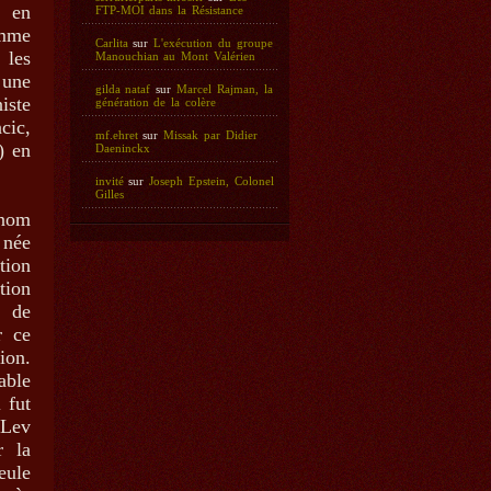
à en
FTP-MOI dans la Résistance
emme
Carlita
sur
L'exécution du groupe
 les
Manouchian au Mont Valérien
 une
gilda nataf
sur
Marcel Rajman, la
iste
génération de la colère
cic,
mf.ehret
sur
Missak par Didier
) en
Daeninckx
invité
sur
Joseph Epstein, Colonel
Gilles
 nom
 née
tion
tion
t de
r ce
ion.
able
 fut
 Lev
r la
eule