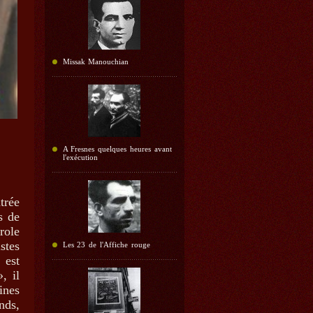
Missak Manouchian
A Fresnes quelques heures avant
l'exécution
trée
s de
role
stes
Les 23 de l'Affiche rouge
 est
, il
ines
nds,