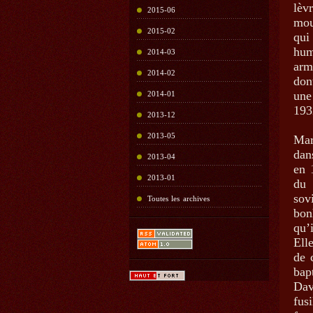
lèv
2015-06
mou
2015-02
qui
hum
2014-03
arm
2014-02
don
une
2014-01
193
2013-12
2013-05
Mar
dan
2013-04
en 
2013-01
du 
sov
Toutes les archives
bon
qu’
Ell
de 
bap
Dav
fus