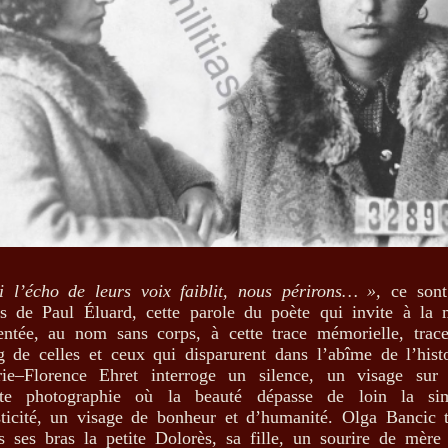
i l’écho de leurs voix faiblit, nous périrons… »,
ce sont
s de Paul Éluard, cette parole du poète qui invite à la 
entée, au nom sans corps, à cette trace mémorielle, trac
g de celles et ceux qui disparurent dans l’abîme de l’histo
ie–Florence Ehret interroge un silence, un visage sur
ite photographie où la beauté dépasse de loin la si
sticité, un visage de bonheur et d’humanité. Olga Bancic t
s ses bras la petite Dolorès, sa fille, un sourire de mère