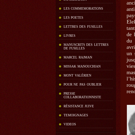
anc
ant
LES COMMEMORATIONS
pay
LES POETES
Ele
LETTRES DES FUSILLES
tan
de 
LIVRES
du 
MANUSCRITS DES LETTRES
avr
DE FUSILLES
un 
MARCEL RAJMAN
jus
vie
MISSAK MANOUCHIAN
mas
MONT VALÉRIEN
l’h
rou
POUR NE PAS OUBLIER
ren
PRESSE
COLLABORATIONNISTE
RÉSISTANCE JUIVE
TEMOIGNAGES
VIDEOS