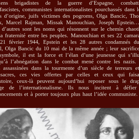
iens brigadistes de la guerre d’Espagne, combatt
ifascistes, communistes internationalistes pourchassés dans l
s d’origine, juifs victimes des pogroms, Olga Bancic, Th
k, Marcel Rajman, Missak Manouchian, Joseph Epstein…
t d’autres sont les noms qui résonnent sur le chemin chaot
la fraternité entre les peuples. Manouchian et ses 22 camar
21 février 1944, Epstein et les 28 autres condamnés d
il, Olga Bancic du 10 mai de la même année ; leur sacrifice
symbole, il est la force et l’élan d’une jeunesse qui s’illu
qu’à l’abnégation dans le combat mené contre les nazis.
s assassinées dans la tourmente d’un siècle de terreurs e
sacres, ces vies offertes par celles et ceux qui faisa
istoire, ceux-là peuvent aujourd’hui reposer sous le dra
ge de l’internationalisme. Ils nous incitent à défier
oncements et à porter toujours plus haut l’idée communiste.