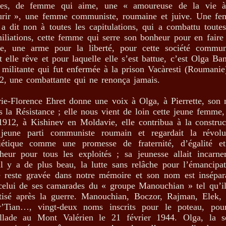
res, de femme qui aime, une « amoureuse de la vie 
rir », une femme communiste, roumaine et juive. Une f
 a dit non à toutes les capitulations, qui a combattu toutes
iliations, cette femme qui serre son bonheur pour en faire
e, une arme pour la liberté, pour cette société commun
t elle rêve et pour laquelle elle s’est battue, c’est Olga Ban
 militante qui fut enfermée à la prison Vacàresti (Roumanie
2, une combattante qui ne renonça jamais.
ie-Florence Ehret donne une voix à Olga, à Pierrette, son
s la Résistance ; elle nous vient de loin cette jeune femme,
1912, à Kishinev en Moldavie, elle contribua à la construc
jeune parti communiste roumain et regardait la révolu
iétique comme une promesse de fraternité, d’égalité e
heur pour tous les exploités ; sa jeunesse allait incarne
il y a de plus beau, la lutte sans relâche pour l’émancipat
e reste gravée dans notre mémoire et son nom est insépar
celui de ses camarades du « groupe Manouchian » tel qu’il
tisé après la guerre. Manouchian, Boczor, Rajman, Elek,
’Tian…, vingt-deux noms inscrits pour le poteau, pou
illade au Mont Valérien le 21 février 1944. Olga, la s