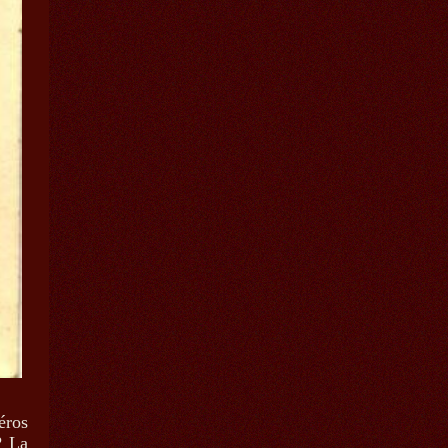
éros
? La