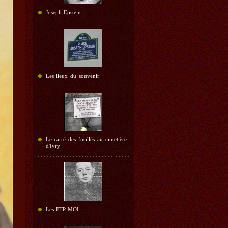
Joseph Epstein
Les lieux du souvenir
Le carré des fusillés au cimetière
d'Ivry
Les FTP-MOI