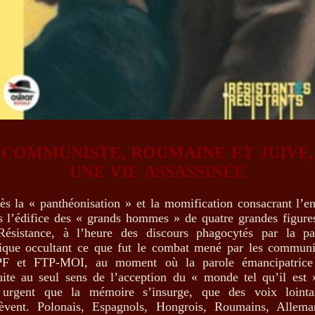
COMMUNISTE, ROUMAINE ET JUIVE,
UNE VIE ASSASSINÉE
ès la « panthéonisation » et la momification consacrant l’en
s l’édifice des « grands hommes » de quatre grandes figure
Résistance, à l’heure des discours phagocytés par la pa
tique occultant ce que fut le combat mené par les communi
F et FTP-MOI, au moment où la parole émancipatrice
uite au seul sens de l’acception du « monde tel qu’il est »
 urgent que la mémoire s’insurge, que des voix lointa
lèvent. Polonais, Espagnols, Hongrois, Roumains, Allema