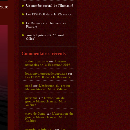
Un numéro spécial de l'Humanité
sare
Les FTP-MOI dans la Résistance
La Résistance à l'honneur en
Picardie
Joseph Epstein dit "Colonel
Gilles"
Commentaires récents
abdouroihamane
sur
Journées
nationales de la Résistance 2016
locationvoitureguadeloupe.xyz
sur
Les FTP-MOI dans la Résistance
good
sur
L'exécution du groupe
Manouchian au Mont Valérien
personne
sur
L'exécution du
groupe Manouchian au Mont
Valérien
eleve de 3eme
sur
L'exécution du
groupe Manouchian au Mont
Valérien
serrurierparis-infos.fr
sur
Les