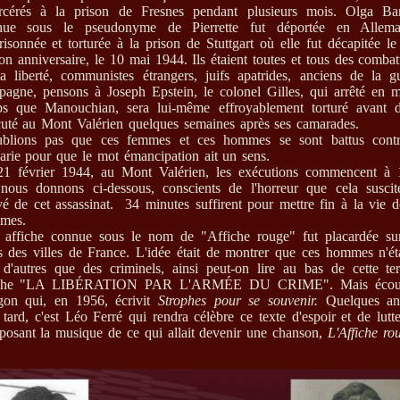
arcérés à la prison de Fresnes pendant plusieurs mois. Olga Ban
nue sous le pseudonyme de Pierrette fut déportée en Allema
isonnée et torturée à la prison de Stuttgart où elle fut décapitée le
on anniversaire, le 10 mai 1944. Ils étaient toutes et tous des combat
a liberté, communistes étrangers, juifs apatrides, anciens de la g
pagne, pensons à Joseph Epstein, le colonel Gilles, qui arrêté en
s que Manouchian, sera lui-même effroyablement torturé avant d
uté au Mont Valérien quelques semaines après ses camarades.
ublions pas que ces femmes et ces hommes se sont battus contr
arie pour que le mot émancipation ait un sens.
21 février 1944, au Mont Valérien, les exécutions commencent à 
nous donnons ci-dessous, conscients de l'horreur que cela suscit
vé de cet assassinat. 34 minutes suffirent pour mettre fin à la vie 
mes.
affiche connue sous le nom de "Affiche rouge" fut placardée su
 des villes de France. L'idée était de montrer que ces hommes n'ét
 d'autres que des criminels, ainsi peut-on lire au bas de cette ter
iche "LA LIBÉRATION PAR L'ARMÉE DU CRIME". Mais écou
gon qui, en 1956, écrivit
Strophes pour se souvenir.
Quelques an
 tard, c'est Léo Ferré qui rendra célèbre ce texte d'espoir et de lutt
osant la musique de ce qui allait devenir une chanson,
L'Affiche ro