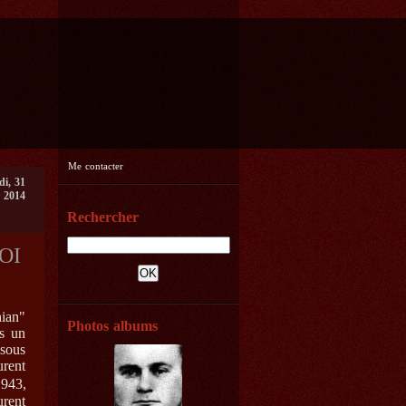
Me contacter
di, 31
r 2014
Rechercher
OI
ian"
Photos albums
ès un
sous
urent
943,
urent