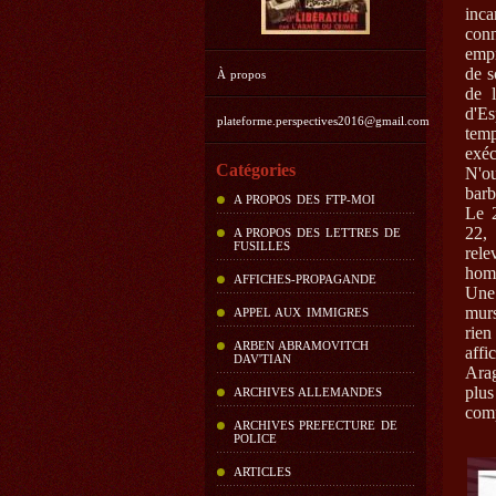
inc
con
empr
de s
À propos
de l
d'Es
plateforme.perspectives2016@gmail.com
temp
exéc
Catégories
N'o
barb
A PROPOS DES FTP-MOI
Le 
22, 
A PROPOS DES LETTRES DE
FUSILLES
rele
hom
AFFICHES-PROPAGANDE
Une 
murs
APPEL AUX IMMIGRES
rien
ARBEN ABRAMOVITCH
aff
DAV'TIAN
Ara
plus
ARCHIVES ALLEMANDES
comp
ARCHIVES PREFECTURE DE
POLICE
ARTICLES