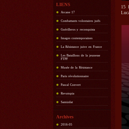
LIENS
15 
Luca
Arcane 17
Combattants volontaires juifs
Guérilleros y reconquista
Images contemporaines
La Résistance juive en France
Les Bataillons de la jeunesse
FTPF
Musée de la Résistance
Paris révolutionnaire
Pascal Convert
Revutopia
Samizdat
Archives
2016-05