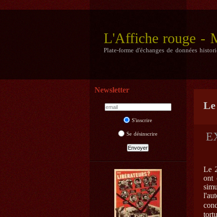
L'Affiche rouge -
Plate-forme d'échanges de données histor
Newsletter
Le
S'inscrire
E
Se désinscrire
Le 
ont 
sim
l'au
cond
tort