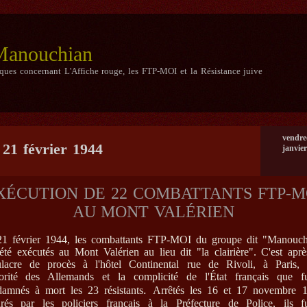
 Manouchian
iques concernant L'Affiche rouge, les FTP-MOI et la Résistance juive
vendre
 21 février 1944
janvie
XÉCUTION DE 22 COMBATTANTS FTP-M
AU MONT VALÉRIEN
21 février 1944, les combattants FTP-MOI du groupe dit "Manouch
été exécutés au Mont Valérien au lieu dit "la clairière". C'est apr
ulacre de procès à l'hôtel Continental rue de Rivoli, à Paris, 
torité des Allemands et la complicité de l'État français que f
.
amnés à mort les 23 résistants
Arrêtés les 16 et 17 novembre 1
urés par les policiers français à la Préfecture de Police, ils f