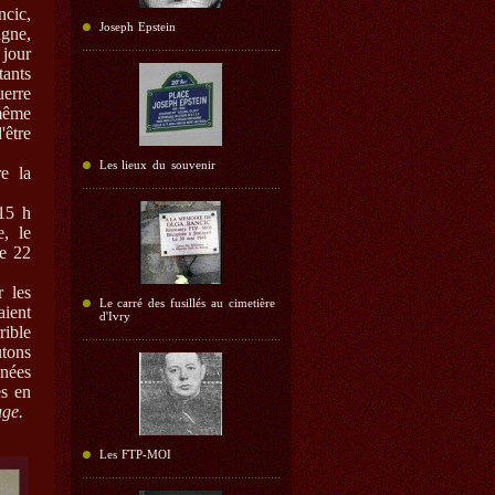
cic,
Joseph Epstein
gne,
 jour
tants
uerre
 même
'être
Les lieux du souvenir
e la
15 h
e, le
de 22
r les
Le carré des fusillés au cimetière
aient
d'Ivry
rible
tons
nées
es en
uge.
Les FTP-MOI