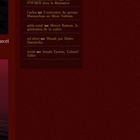
FTP-MOI dans la Résistance
Carlita
sur
L'exécution du groupe
Manouchian au Mont Valérien
gilda nataf
sur
Marcel Rajman, la
génération de la colère
mf.ehret
sur
Missak par Didier
rcel
Daeninckx
invité
sur
Joseph Epstein, Colonel
Gilles