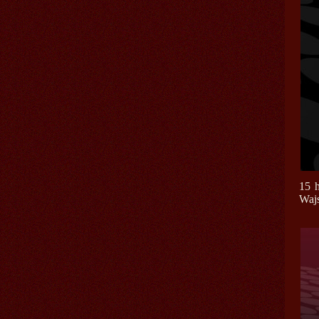
15 h
Wajs