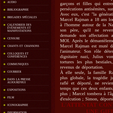
AUDIO
garçons et filles qui entr
persécutions antisémites, sur
BIBLIOGRAPHIE
Avec eux, c'est "la générat
BRIGADES SPÉCIALES
Marcel Rajman a 18 ans lors
à l'homme autour de la Na
CALENDRIER DES
ÉVÉNEMENTS ET
son père, qu'il ne rever
MANIFESTATIONS
demande son affectation 
CENSURE
MOI. Après le démantèlemen
Marcel Rajman est muté dan
CHANTS ET CHANSONS
l'animateur. Son rôle déte
COLLOQUES ET
dignitaire nazi, Julius v
CONFÉRENCES
tortures les plus bestiale
COMMUNIQUES
revenus de déportation.
À elle seule, la famille 
COURRIER
plus globale, la tragédie 
DANS LA PRESSE
raflé et déporté, ne revi
AUJOURD'HUI
temps que ces deux enfants,
EXPOSITIONS
plus ; Marcel tombera à l'â
FILM
d'exécution ; Simon, dépor
L'ATTENTAT CON
ICONOGRAPHIE
UNE GIF
INFORMATION