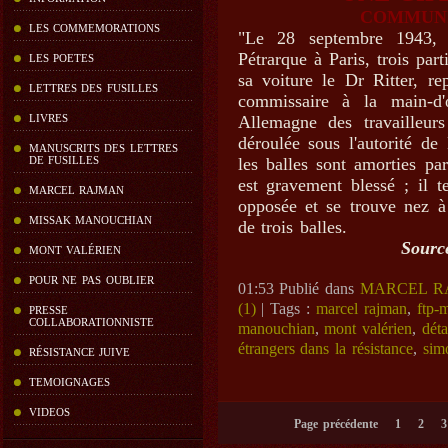
COMMUNI
LES COMMEMORATIONS
"Le 28 septembre 1943,
Pétrarque à Paris, trois par
LES POETES
sa voiture le Dr Ritter, re
LETTRES DES FUSILLES
commissaire à la main-d'
LIVRES
Allemagne des travailleurs
déroulée sous l'autorité de
MANUSCRITS DES LETTRES
DE FUSILLES
les balles sont amorties pa
est gravement blessé ; il t
MARCEL RAJMAN
opposée et se trouve nez 
MISSAK MANOUCHIAN
de trois balles.
Sourc
MONT VALÉRIEN
POUR NE PAS OUBLIER
01:53 Publié dans
MARCEL R
(1)
| Tags :
marcel rajman
,
ftp-
PRESSE
COLLABORATIONNISTE
manouchian
,
mont valérien
,
dét
étrangers dans la résistance
,
sim
RÉSISTANCE JUIVE
TEMOIGNAGES
VIDEOS
Page précédente
1
2
3