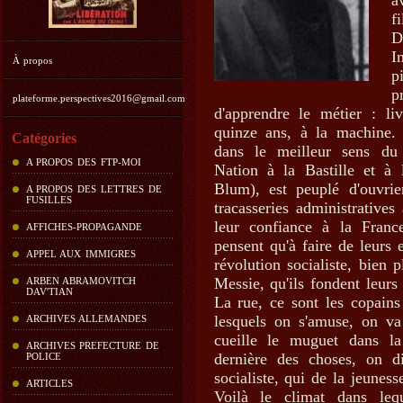
a
f
D
I
À propos
p
p
plateforme.perspectives2016@gmail.com
d'apprendre le métier : li
quinze ans, à la machine. 
Catégories
dans le meilleur sens du 
A PROPOS DES FTP-MOI
Nation à la Bastille et à 
Blum), est peuplé d'ouvrier
A PROPOS DES LETTRES DE
FUSILLES
tracasseries administratives
leur confiance à la France
AFFICHES-PROPAGANDE
pensent qu'à faire de leurs 
APPEL AUX IMMIGRES
révolution socialiste, bien
Messie, qu'ils fondent leurs
ARBEN ABRAMOVITCH
DAV'TIAN
La rue, ce sont les copains 
lesquels on s'amuse, on va
ARCHIVES ALLEMANDES
cueille le muguet dans la
ARCHIVES PREFECTURE DE
dernière des choses, on di
POLICE
socialiste, qui de la jeunes
ARTICLES
Voilà le climat dans lequ