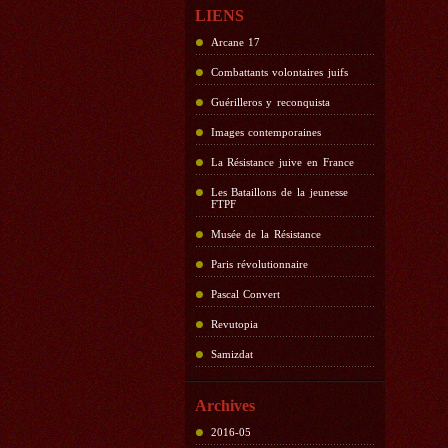
LIENS
Arcane 17
Combattants volontaires juifs
Guérilleros y reconquista
Images contemporaines
La Résistance juive en France
Les Bataillons de la jeunesse
FTPF
Musée de la Résistance
Paris révolutionnaire
Pascal Convert
Revutopia
Samizdat
Archives
2016-05