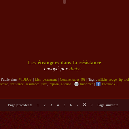
Les étrangers dans la résistance
envoyé par
dictys
.
 Publié dans
VIDEOS
|
Lien permanent
|
Commentaires (0)
| Tags :
affiche rouge
,
ftp-mo
chian
,
résistance
,
résistance juive
,
rajman
,
alfonso
|
Imprimer
|
Facebook
|
8
Page précédente
1
2
3
4
5
6
7
9
Page suivante