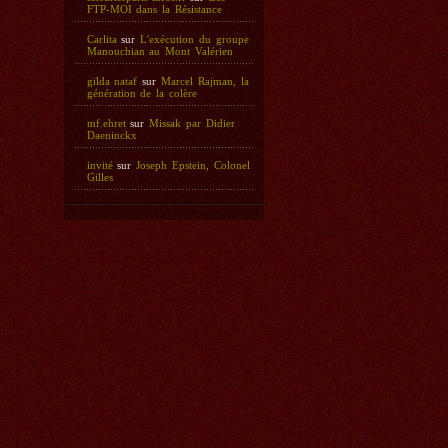
FTP-MOI dans la Résistance
Carlita
sur
L'exécution du groupe
Manouchian au Mont Valérien
gilda nataf
sur
Marcel Rajman, la
génération de la colère
mf.ehret
sur
Missak par Didier
Daeninckx
invité
sur
Joseph Epstein, Colonel
Gilles