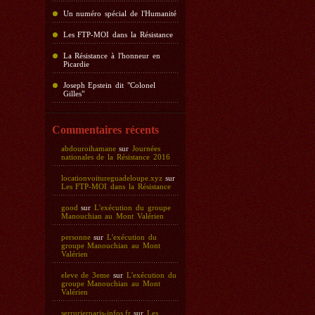
Un numéro spécial de l'Humanité
Les FTP-MOI dans la Résistance
La Résistance à l'honneur en
Picardie
Joseph Epstein dit "Colonel
Gilles"
Commentaires récents
abdouroihamane
sur
Journées
nationales de la Résistance 2016
locationvoitureguadeloupe.xyz
sur
Les FTP-MOI dans la Résistance
good
sur
L'exécution du groupe
Manouchian au Mont Valérien
personne
sur
L'exécution du
groupe Manouchian au Mont
Valérien
eleve de 3eme
sur
L'exécution du
groupe Manouchian au Mont
Valérien
serrurierparis-infos.fr
sur
Les