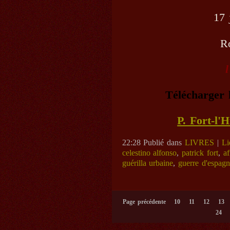
17 
R
Télécharger 
P. Fort-l'
22:28 Publié dans
LIVRES
|
Li
celestino alfonso
,
patrick fort
,
af
guérilla urbaine
,
guerre d'espag
Page précédente
10
11
12
13
24