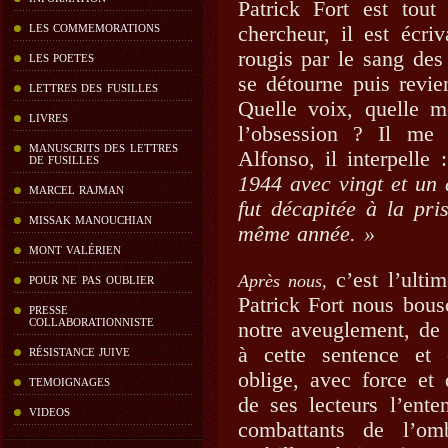
Patrick Fort est tout 
chercheur, il est écri
LES COMMEMORATIONS
rougis par le sang des
LES POETES
se détourne puis revie
LETTRES DES FUSILLES
Quelle voix, quelle m
LIVRES
l’obsession ? Il me 
MANUSCRITS DES LETTRES
Alfonso, il interpelle 
DE FUSILLES
1944 avec vingt et un
MARCEL RAJMAN
fut décapitée à la pri
MISSAK MANOUCHIAN
même année. »
MONT VALÉRIEN
c’est l’ulti
Après nous,
POUR NE PAS OUBLIER
Patrick Fort nous bous
PRESSE
COLLABORATIONNISTE
notre aveuglement, de 
à cette sentence et 
RÉSISTANCE JUIVE
oblige, avec force et
TEMOIGNAGES
de ses lecteurs l’ent
VIDEOS
combattants de l’omb