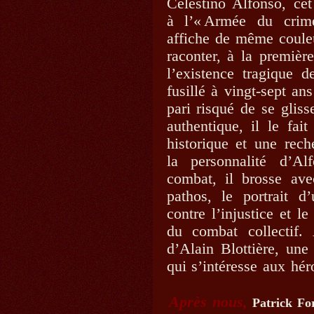
Celestino Alfonso, cet
à l’« Armée du crime
affiche de même couleu
raconter, à la premièr
l’existence tragique
fusillé à vingt-sept an
pari risqué de se glis
authentique, il le fai
historique et une rech
la personnalité d’A
combat, il brosse ave
pathos, le portrait 
contre l’injustice et l
du combat collectif
d’Alain Blottière, une
qui s’intéresse aux hér
Après nous,
Patrick For