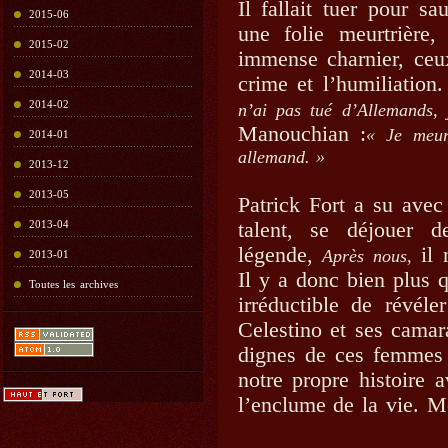
Il fallait tuer pour s
2015-06
une folie meurtrière,
2015-02
immense charnier, ceux
2014-03
crime et l’humiliatio
2014-02
n’ai pas tué d’Allemands,
Manouchian :
« Je meur
2014-01
allemand. »
2013-12
2013-05
Patrick Fort a su avec
talent, se déjouer d
2013-04
légende,
il
Après nous,
2013-01
Il y a donc bien plus q
Toutes les archives
irréductible de révé
Celestino et ses camar
dignes de ces femmes
notre propre histoire 
l’enclume de la vie. Me