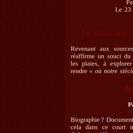
Pa
Le 23
Le roman noir r
Revenant aux sources
réaffirme un souci du
les plaies, à explore
rendre
« où notre siècl
Ap
P
Biographie ? Document
cela dans ce court m