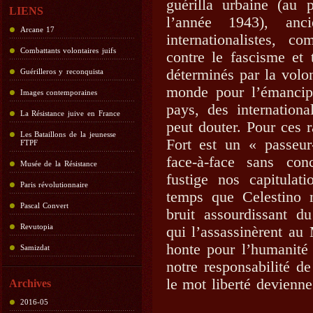
guérilla urbaine (au 
LIENS
l’année 1943), anc
Arcane 17
internationalistes, co
Combattants volontaires juifs
contre le fascisme et 
déterminés par la volo
Guérilleros y reconquista
monde pour l’émancipa
Images contemporaines
pays, des internationa
La Résistance juive en France
peut douter. Pour ces r
Les Bataillons de la jeunesse
Fort est un « passeur
FTPF
face-à-face sans con
Musée de la Résistance
fustige nos capitula
Paris révolutionnaire
temps que Celestino 
Pascal Convert
bruit assourdissant d
Revutopia
qui l’assassinèrent au
honte pour l’humanité 
Samizdat
notre responsabilité 
le mot liberté devienn
Archives
2016-05