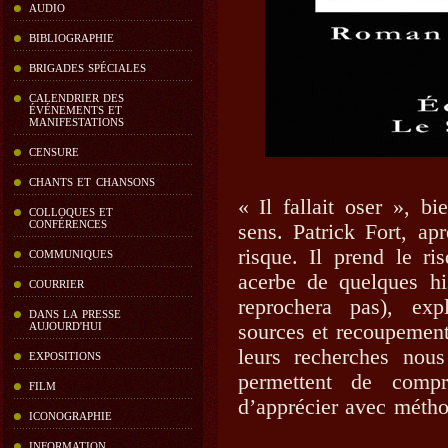
AUDIO
BIBLIOGRAPHIE
BRIGADES SPÉCIALES
CALENDRIER DES
ÉVÉNEMENTS ET
MANIFESTATIONS
CENSURE
CHANTS ET CHANSONS
« Il fallait oser », b
COLLOQUES ET
CONFÉRENCES
sens. Patrick Fort, ap
risque. Il prend le ri
COMMUNIQUES
acerbe de quelques hi
COURRIER
reprochera pas), expl
DANS LA PRESSE
sources et recoupement
AUJOURD'HUI
leurs recherches nous
EXPOSITIONS
permettent de compre
FILM
d’apprécier avec métho
ICONOGRAPHIE
INFORMATION