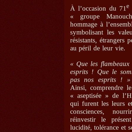
e
À l’occasion du 71
« groupe Manouchi
hommage à l’ensembl
symbolisant les vale
résistants, étrangers 
au péril de leur vie.
« Que les flambeaux 
esprits ! Que le somm
pas nos esprits ! 
Ainsi, comprendre le
« aseptisée » de l’Hi
qui furent les leurs et
consciences, nourr
réinvestir le présen
lucidité, tolérance et s