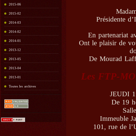
2015-06
Madame
2015-02
Présidente d
2014-03
2014-02
En partenariat a
2014-01
Ont le plaisir de vo
do
2013-12
De Mourad Laff
2013-05
2013-04
Les FTP-MOI 
2013-01
Toutes les archives
JEUDI 1
De 19 h
Sall
Immeuble J
101, rue de l’