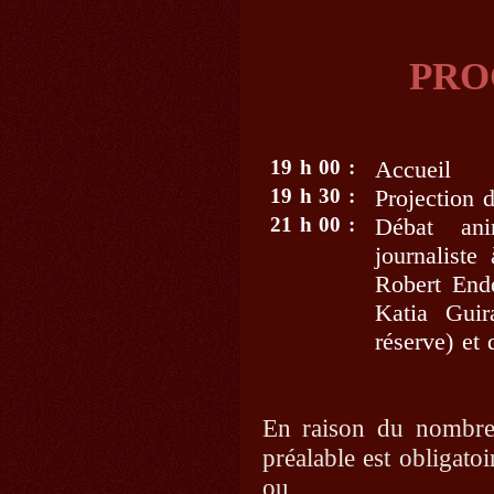
PR
19 h 00 :
Accueil
19 h 30 :
Projection 
21 h 00 :
Débat ani
journaliste
Robert End
Katia Guir
réserve) et 
En raison du nombre d
préalable est obligato
ou