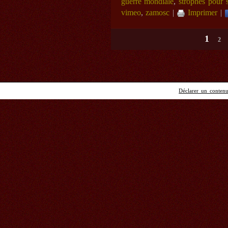
guerre mondiale
,
strophes pour 
vimeo
,
zamosc
|
Imprimer
|
1
2
Déclarer un contenu 