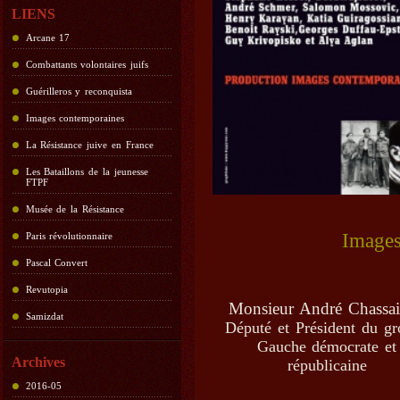
LIENS
Arcane 17
Combattants volontaires juifs
Guérilleros y reconquista
Images contemporaines
La Résistance juive en France
Les Bataillons de la jeunesse
FTPF
Musée de la Résistance
Images
Paris révolutionnaire
Pascal Convert
Revutopia
Monsieur André Chassa
Samizdat
Député et Président du g
Gauche démocrate et
Archives
républicaine
2016-05