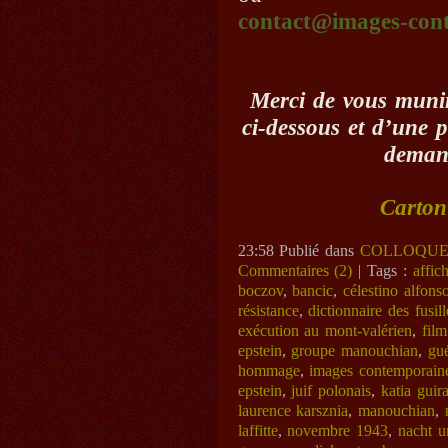
contact@images-con
Merci de vous munir 
ci-dessous et d’une p
demand
Carton 
23:58 Publié dans
COLLOQUE
Commentaires (2)
| Tags :
affic
boczov
,
bancic
,
célestino alfons
résistance
,
dictionnaire des fusill
exécution au mont-valérien
,
fil
epstein
,
groupe manouchian
,
gué
hommage
,
images contemporain
epstein
,
juif polonais
,
katia guir
laurence karsznia
,
manouchian
,
laffitte
,
novembre 1943
,
nacht u