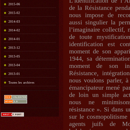
L’identification de l’
2015-06
de la Résistance pend
2015-02
nous impose de reco
aussi singulier la pe
2014-03
l’imaginaire collectif,
2014-02
de toute mystificatio
2014-01
identification est co
2013-12
moment de son apparit
2013-05
1944, sa déterminatio
moment de son inté
2013-04
Résistance, intégratio
2013-01
nous voulons parler, à
Toutes les archives
émancipateur mené par
de loin un simple act
nous ne minimison
résistance ». Si dans 
sur le cosmopolitisme 
agents juifs de Mo