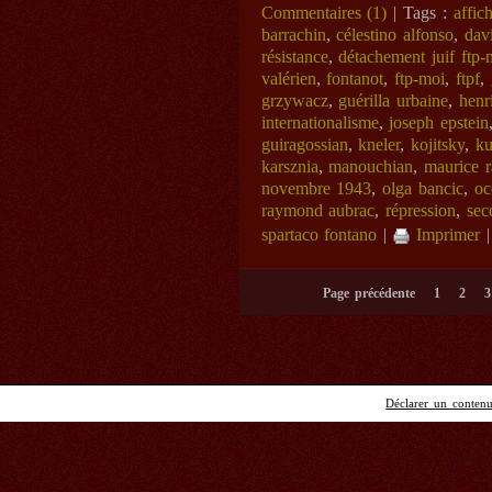
Commentaires (1)
| Tags :
affic
barrachin
,
célestino alfonso
,
dav
résistance
,
détachement juif ftp-
valérien
,
fontanot
,
ftp-moi
,
ftpf
,
grzywacz
,
guérilla urbaine
,
henr
internationalisme
,
joseph epstein
guiragossian
,
kneler
,
kojitsky
,
ku
karsznia
,
manouchian
,
maurice r
novembre 1943
,
olga bancic
,
oc
raymond aubrac
,
répression
,
sec
spartaco fontano
|
Imprimer
Page précédente
1
2
3
Déclarer un contenu 