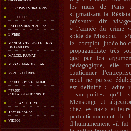
les murs de Paris e
LES COMMEMORATIONS
stigmatisant la Résist
LES POETES
présenter dix visag
LETTRES DES FUSILLES
« l’armée du crime »
solde de Moscou. Il s’
LIVRES
le complot judéo-bol
MANUSCRITS DES LETTRES
DE FUSILLES
propagandiste très so
MARCEL RAJMAN
que par les argumen
pédagogique, elle int
MISSAK MANOUCHIAN
cautionner l’entrepr
MONT VALÉRIEN
recul ne puisse édulc
POUR NE PAS OUBLIER
est définitif : ladite
PRESSE
cosmopolites qu’il s
COLLABORATIONNISTE
Mensonge et abjectio
RÉSISTANCE JUIVE
chez les nazis et leurs
TEMOIGNAGES
perfectionnement de 
VIDEOS
d’humainement vil fut 