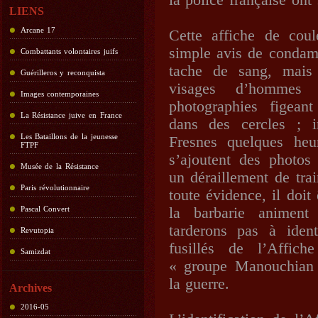
la police française ont
LIENS
Arcane 17
Cette affiche de cou
simple avis de condamn
Combattants volontaires juifs
tache de sang, mais 
Guérilleros y reconquista
visages d’hommes m
Images contemporaines
photographies figeant
La Résistance juive en France
dans des cercles ; i
Les Bataillons de la jeunesse
Fresnes quelques heu
FTPF
s’ajoutent des photos
Musée de la Résistance
un déraillement de tra
Paris révolutionnaire
toute évidence, il doit
Pascal Convert
la barbarie animent
tarderons pas à iden
Revutopia
fusillés de l’Affich
Samizdat
« groupe Manouchian 
la guerre.
Archives
2016-05