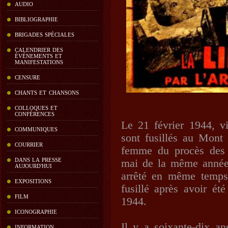
AUDIO
BIBLIOGRAPHIE
BRIGADES SPÉCIALES
CALENDRIER DES
ÉVÉNEMENTS ET
MANIFESTATIONS
CENSURE
CHANTS ET CHANSONS
COLLOQUES ET
CONFÉRENCES
Le 21 février 1944, 
COMMUNIQUES
sont fusillés au Mont 
COURRIER
femme du procès des v
DANS LA PRESSE
mai de la même année
AUJOURD'HUI
arrêté en même temps
EXPOSITIONS
fusillé après avoir ét
FILM
1944.
ICONOGRAPHIE
Il y a soixante-dix an
INFORMATION