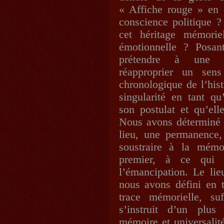
« Affiche rouge » en 
conscience politique ?
cet héritage mémorie
émotionnelle ? Posan
prétendre à une co
réapproprier un sen
chronologique de l’hi
singularité en tant q
son postulat et qu’ell
Nous avons déterminé 
lieu, une permanence, 
soustraire à la mémo
premier, à ce qui 
l’émancipation. Le li
nous avons défini en t
trace mémorielle, su
s’instruit d’un plu
mémoire et universalité