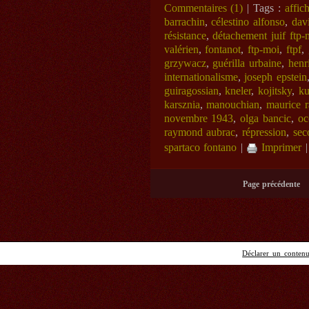
Commentaires (1)
| Tags :
affic
barrachin
,
célestino alfonso
,
dav
résistance
,
détachement juif ftp-
valérien
,
fontanot
,
ftp-moi
,
ftpf
,
grzywacz
,
guérilla urbaine
,
henr
internationalisme
,
joseph epstein
guiragossian
,
kneler
,
kojitsky
,
ku
karsznia
,
manouchian
,
maurice r
novembre 1943
,
olga bancic
,
oc
raymond aubrac
,
répression
,
sec
spartaco fontano
|
Imprimer
Page précédente
Déclarer un contenu 