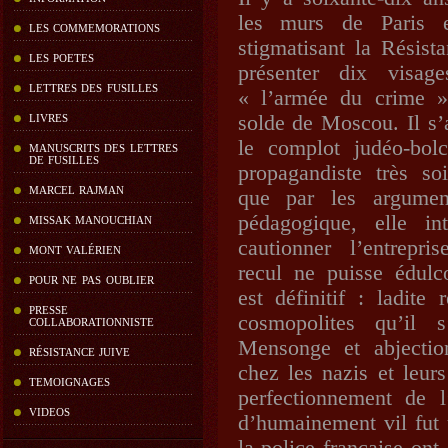
les murs de Paris e
LES COMMEMORATIONS
stigmatisant la Résist
LES POETES
présenter dix visag
LETTRES DES FUSILLES
« l’armée du crime »
solde de Moscou. Il s’
LIVRES
le complot judéo-bol
MANUSCRITS DES LETTRES
DE FUSILLES
propagandiste très so
MARCEL RAJMAN
que par les argumen
pédagogique, elle int
MISSAK MANOUCHIAN
cautionner l’entrepr
MONT VALÉRIEN
recul ne puisse édulc
POUR NE PAS OUBLIER
est définitif : ladite
PRESSE
cosmopolites qu’il s
COLLABORATIONNISTE
Mensonge et abjectio
RÉSISTANCE JUIVE
chez les nazis et leurs
TEMOIGNAGES
perfectionnement de 
VIDEOS
d’humainement vil fut 