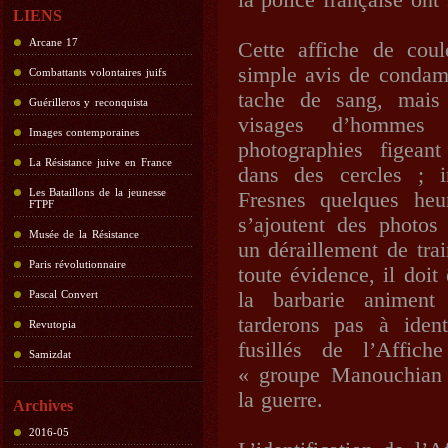
la police française ont
LIENS
Arcane 17
Cette affiche de cou
simple avis de condamn
Combattants volontaires juifs
tache de sang, mais 
Guérilleros y reconquista
visages d’hommes m
Images contemporaines
photographies figeant
La Résistance juive en France
dans des cercles ; i
Les Bataillons de la jeunesse
Fresnes quelques heu
FTPF
s’ajoutent des photos
Musée de la Résistance
un déraillement de tra
Paris révolutionnaire
toute évidence, il doit
Pascal Convert
la barbarie animent
tarderons pas à iden
Revutopia
fusillés de l’Affich
Samizdat
« groupe Manouchian 
la guerre.
Archives
2016-05