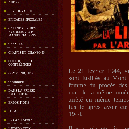
AUDIO
BIBLIOGRAPHIE
BRIGADES SPÉCIALES
CALENDRIER DES
ÉVÉNEMENTS ET
MANIFESTATIONS
CENSURE
CHANTS ET CHANSONS
COLLOQUES ET
CONFÉRENCES
Le 21 février 1944, 
COMMUNIQUES
sont fusillés au Mont 
COURRIER
femme du procès des v
DANS LA PRESSE
mai de la même année
AUJOURD'HUI
arrêté en même temps
EXPOSITIONS
fusillé après avoir ét
FILM
1944.
ICONOGRAPHIE
Il y a soixante-dix an
INFORMATION