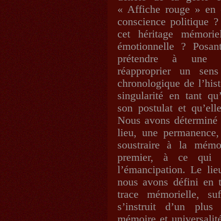
« Affiche rouge » en 
conscience politique ?
cet héritage mémorie
émotionnelle ? Posan
prétendre à une co
réapproprier un sen
chronologique de l’hi
singularité en tant q
son postulat et qu’ell
Nous avons déterminé 
lieu, une permanence, 
soustraire à la mémo
premier, à ce qui 
l’émancipation. Le li
nous avons défini en t
trace mémorielle, su
s’instruit d’un plu
mémoire et universalité