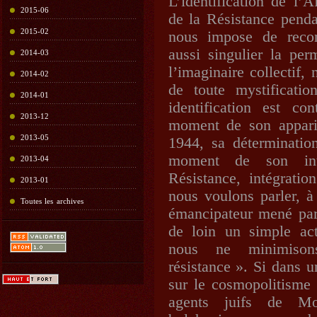
L’identification de l’
2015-06
de la Résistance pend
2015-02
nous impose de reco
aussi singulier la pe
2014-03
l’imaginaire collectif,
2014-02
de toute mystificatio
2014-01
identification est co
2013-12
moment de son apparit
2013-05
1944, sa déterminatio
moment de son inté
2013-04
Résistance, intégratio
2013-01
nous voulons parler, à
Toutes les archives
émancipateur mené par
de loin un simple act
nous ne minimison
résistance ». Si dans 
sur le cosmopolitisme 
agents juifs de Mo