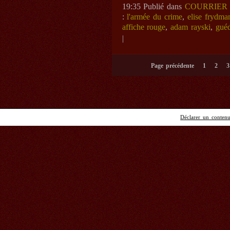
19:35 Publié dans
COURRIER
:
l'armée du crime
,
elise frydma
affiche rouge
,
adam rayski
,
guéd
|
Page précédente
1
2
3
Déclarer un contenu 