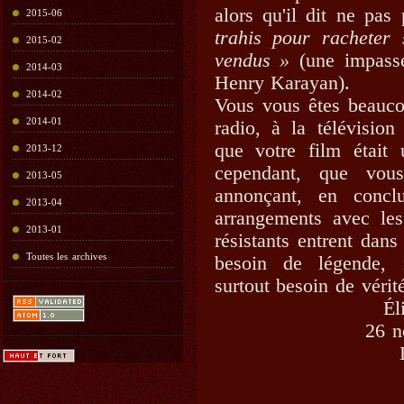
alors qu'il dit ne pa
2015-06
trahis pour racheter
2015-02
vendus »
(une impasse
2014-03
Henry Karayan).
2014-02
Vous vous êtes beauco
2014-01
radio, à la télévision
que votre film était u
2013-12
cependant, que vou
2013-05
annonçant, en concl
2013-04
arrangements avec les
2013-01
résistants entrent dan
Toutes les archives
besoin de légende, 
surtout besoin de vérit
Él
26 n