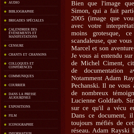
Bien que l'image qu
AUDIO
Simon, qui a fait part
BIBLIOGRAPHIE
2005 (image que vous
BRIGADES SPÉCIALES
avec votre interprétat
CALENDRIER DES
moins grotesque, ce
ÉVÉNEMENTS ET
MANIFESTATIONS
scandaleuse, que vous
CENSURE
Marcel et son aventur
Je vous ai entendu su
CHANTS ET CHANSONS
de Michel Ciment, cit
COLLOQUES ET
CONFÉRENCES
de documentation av
COMMUNIQUES
Notamment Adam Raysk
Pechanski. Il ne vous 
COURRIER
de nombreux témoigna
DANS LA PRESSE
AUJOURD'HUI
Lucienne Goldfarb. Si
sur ce qu'il a vécu en
EXPOSITIONS
Dans ce document, il
FILM
toujours méfiés de cett
ICONOGRAPHIE
réseau. Adam Rayski l
INFORMATION