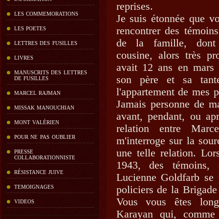
reprises.
LES COMMEMORATIONS
Je suis étonnée que vo
rencontrer des témoins
LES POETES
de la famille, dont
LETTRES DES FUSILLES
cousine, alors très p
LIVRES
avait 12 ans en mars
MANUSCRITS DES LETTRES
son père et sa tante
DE FUSILLES
l'appartement de mes p
MARCEL RAJMAN
Jamais personne de ma
MISSAK MANOUCHIAN
avant, pendant, ou apr
MONT VALÉRIEN
relation entre Marc
POUR NE PAS OUBLIER
m'interroge sur la sou
une telle relation. Lo
PRESSE
COLLABORATIONNISTE
1943, des témoins, 
RÉSISTANCE JUIVE
Lucienne Goldfarb se 
TEMOIGNAGES
policiers de la Brigade
Vous vous êtes long
VIDEOS
Karayan qui, comme 