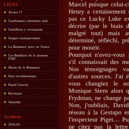
Marcel puisque celui-ci 
LIENS
Henry a certainement 
Arcane 17
pas ce Lucky Luke ex
Combattants volontaires juifs
décrire (par le biais 
Guérilleros y reconquista
malgré tout) mais 
Images contemporaines
déterminé, réfléchi, p
pour mourir.
La Résistance juive en France
Pourquoi n'avez-vous
Les Bataillons de la jeunesse
FTPF
s'il connaissait des 
Musée de la Résistance
Nos témoignages val
d'autres sources. J'ai 
Paris révolutionnaire
vous changiez le n
Pascal Convert
Monique Stern alors 
Revutopia
Frydman, ne change pas
Samizdat
Non, j'oubliais, Davi
réseau à la Gestapo en
Archives
l'inspecteur Piget… Pu
2016-05
ne citez pas la lett