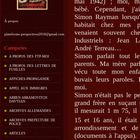
mai 1942) ; moi, mal
bébé. Cependant, j'a
Simon Rayman lorsqu'i
À propos
habitait chez mes p
venaient souvent ch
plateforme.perspectives2016@gmail.com
Industriels : Jean 
André Terreau…
Catégories
Simon parlait tout l
A PROPOS DES FTP-MOI
parents. Ma mère parla
A PROPOS DES LETTRES DE
FUSILLES
vécu toute mon enfa
buvais leurs paroles. 
AFFICHES-PROPAGANDE
moi.
APPEL AUX IMMIGRES
Simon n'était pas le pe
ARBEN ABRAMOVITCH
grand frère en suçant 
DAV'TIAN
il mesurait 1 m 75, il
ARCHIVES ALLEMANDES
15 et 16 ans, il étai
ARCHIVES PREFECTURE DE
POLICE
arrondissement et de 
ARTICLES
(documents à l'appui).