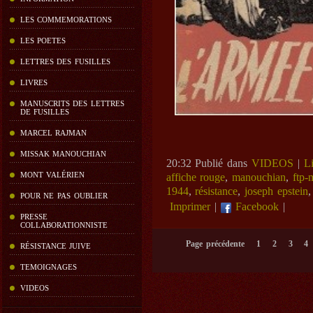
LES COMMEMORATIONS
LES POETES
LETTRES DES FUSILLES
LIVRES
MANUSCRITS DES LETTRES
DE FUSILLES
MARCEL RAJMAN
MISSAK MANOUCHIAN
20:32 Publié dans
VIDEOS
|
L
affiche rouge
,
manouchian
,
ftp-
MONT VALÉRIEN
1944
,
résistance
,
joseph epstein
POUR NE PAS OUBLIER
Imprimer
|
Facebook
|
PRESSE
COLLABORATIONNISTE
Page précédente
1
2
3
4
RÉSISTANCE JUIVE
TEMOIGNAGES
VIDEOS