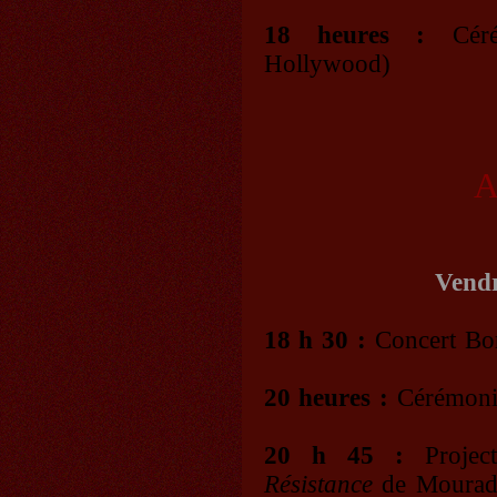
18 heures :
Cérém
Hollywood)
A
Vendr
18 h 30 :
Concert Bo
20 heures :
Cérémonie
20 h 45 :
Projec
Résistance
de Mourad L