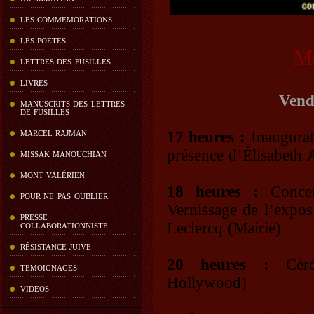
LES COMMEMORATIONS
LES POETES
Mo
LETTRES DES FUSILLES
LIVRES
Vend
MANUSCRITS DES LETTRES
DE FUSILLES
17 heures :
Inaugurat
MARCEL RAJMAN
présence d’Élisabeth 
MISSAK MANOUCHIAN
MONT VALÉRIEN
18 heures :
Concer
POUR NE PAS OUBLIER
Vernissage de l’expos
PRESSE
Leclercq (Mairie)
COLLABORATIONNISTE
RÉSISTANCE JUIVE
20 heures :
Cérém
TEMOIGNAGES
Hollywood)
VIDEOS