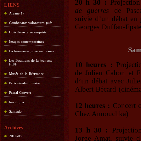
20 h 30 :
Projectio
LIENS
de guerres
de Pasca
Arcane 17
suivie d’un débat en 
Combattants volontaires juifs
Georges Duffau-Epst
Guérilleros y reconquista
Images contemporaines
Sam
La Résistance juive en France
Les Bataillons de la jeunesse
10 heures :
Project
FTPF
de Julien Cahon et F
Musée de la Résistance
d’un débat avec Juli
Paris révolutionnaire
Albert Bécard (ciném
Pascal Convert
Revutopia
12 heures :
Concert d
Samizdat
Chez Annouchka)
Archives
13 h 30 :
Projecti
2016-05
Jorge Amat, suivie d