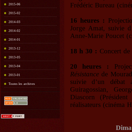
Frédéric Bureau (cin
2015-06
2015-02
16 heures :
Project
2014-03
Jorge Amat, suivie d
2014-02
Anne-Marie Poucet (
2014-01
2013-12
18 h 30 :
Concert de 
2013-05
20 heures :
Proje
2013-04
Résistance
de Mourad L
2013-01
suivie d’un débat a
Toutes les archives
Guiragossian, Geor
Diascorn (Préside
réalisateurs (cinéma 
Diman