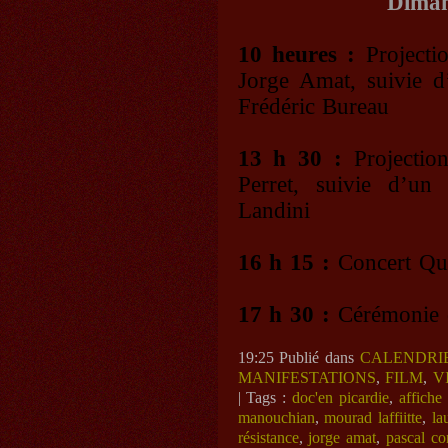
Diman
10 heures :
Project
Jorge Amat, suivie d
Frédéric Bureau
13 h 30 :
Projecti
Perret, suivie d’u
Landini
16 h 15 :
Concert Qua
17 h 30 :
Cérémonie d
19:25 Publié dans
CALENDRI
MANIFESTATIONS
,
FILM
,
V
| Tags :
doc'en picardie
,
affiche
manouchian
,
mourad laffiitte
,
la
résistance
,
jorge amat
,
pascal co