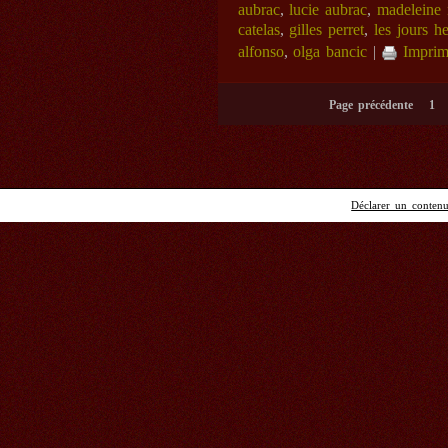
aubrac
,
lucie aubrac
,
madeleine 
catelas
,
gilles perret
,
les jours h
alfonso
,
olga bancic
|
Imprim
Page précédente
1
Déclarer un contenu 