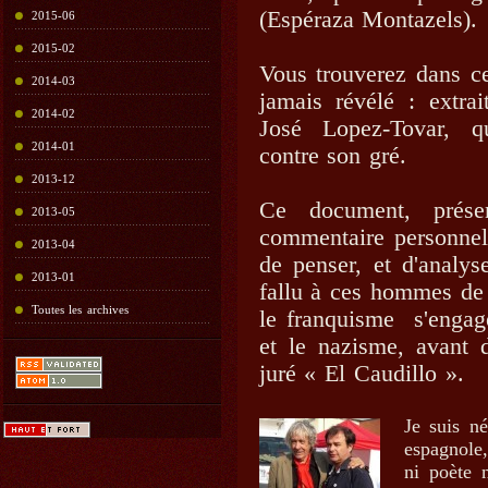
(Espéraza Montazels).
2015-06
2015-02
Vous trouverez dans ce
2014-03
jamais révélé : extra
2014-02
José Lopez-Tovar, q
2014-01
contre son gré.
2013-12
Ce document, prése
2013-05
commentaire personnel,
2013-04
de penser, et d'analys
2013-01
fallu à ces hommes de 
Toutes les archives
le franquisme s'engag
et le nazisme, avant 
juré « El Caudillo ».
Je suis n
espagnole
ni poète 