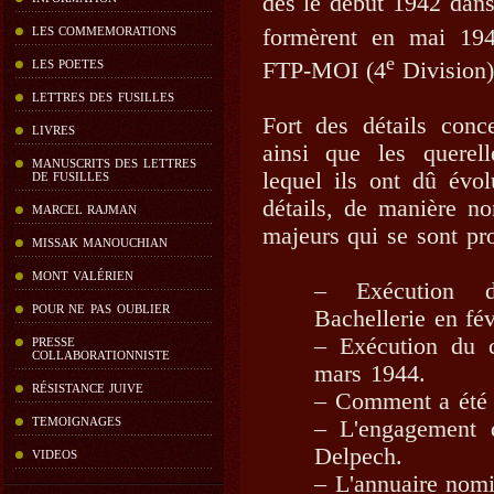
dès le début 1942 dans
formèrent en mai 194
LES COMMEMORATIONS
e
FTP-MOI (4
Division)
LES POETES
LETTRES DES FUSILLES
Fort des détails conce
LIVRES
ainsi que les querell
MANUSCRITS DES LETTRES
lequel ils ont dû évo
DE FUSILLES
détails, de manière no
MARCEL RAJMAN
majeurs qui se sont pro
MISSAK MANOUCHIAN
MONT VALÉRIEN
– Exécution d
POUR NE PAS OUBLIER
Bachellerie en fév
– Exécution du 
PRESSE
COLLABORATIONNISTE
mars 1944.
RÉSISTANCE JUIVE
– Comment a été 
TEMOIGNAGES
– L'engagement 
Delpech.
VIDEOS
– L'annuaire nomin