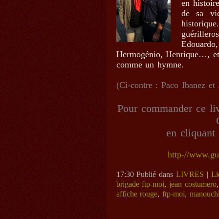
en histoi
de sa vi
historique
guérillero
Edouard
Hermogénio, Henrique…, et 
comme un hymne.
(Ci-contre : Paco Ibanez et
Pour commander ce livr
en cliquant 
http-//www.gu
17:30 Publié dans
LIVRES
|
Li
brigade ftp-moi
,
jean costumero
affiche rouge
,
ftp-moi
,
manouch