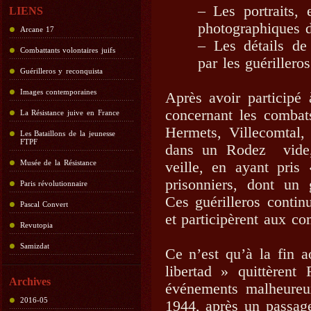
– Les portraits,
LIENS
photographiques d
Arcane 17
– Les détails de 
Combattants volontaires juifs
par les guérillero
Guérilleros y reconquista
Images contemporaines
Après avoir participé
concernant les combats
La Résistance juive en France
Hermets, Villecomtal, 
Les Bataillons de la jeunesse
FTPF
dans un Rodez vide, 
Musée de la Résistance
veille, en ayant pris 
prisonniers, dont un 
Paris révolutionnaire
Ces guérilleros contin
Pascal Convert
et participèrent aux c
Revutopia
Samizdat
Ce n’est qu’à la fin 
libertad » quittèrent
Archives
événements malheureu
2016-05
1944, après un passage