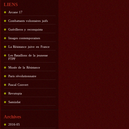
LIENS
Arcane 17
Combattants volontaires juifs
Guérilleros y reconquista
Images contemporaines
La Résistance juive en France
Les Bataillons de la jeunesse
FTPF
Musée de la Résistance
Paris révolutionnaire
Pascal Convert
Revutopia
Samizdat
Archives
2016-05