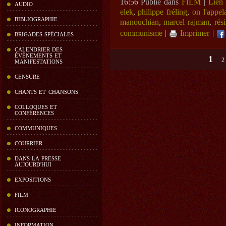
16:56 Publié dans
FILM
|
Lien
AUDIO
elek
,
philippe fréling
,
on l'appel
BIBLIOGRAPHIE
manouchian
,
marcel rajman
,
rési
communisme
|
Imprimer
|
BRIGADES SPÉCIALES
CALENDRIER DES
ÉVÉNEMENTS ET
1
2
MANIFESTATIONS
CENSURE
CHANTS ET CHANSONS
COLLOQUES ET
CONFÉRENCES
COMMUNIQUES
COURRIER
DANS LA PRESSE
AUJOURD'HUI
EXPOSITIONS
FILM
ICONOGRAPHIE
INFORMATION