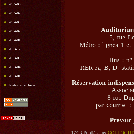
2015-06
2015-02
2014-03
Auditorium
2014-02
5, rue 
2014-01
Métro : lignes 1 et 
2013-12
2013-05
Bus : n°
RER A, B, D, statio
2013-04
2013-01
Réservation indispens
Toutes les archives
Associat
8 rue Du
par courriel 
Prévoir 
17:23 Publié dans
COLLOQUE