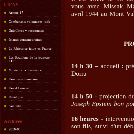
LIENS
vous avec Missak Man
avril 1944 au Mont Val
Arcane 17
Combattants volontaires juifs
Guérilleros y reconquista
Images contemporaines
PR
La Résistance juive en France
Les Bataillons de la jeunesse
FTPF
14 h 30 –
accueil : pr
Musée de la Résistance
Dorra
Paris révolutionnaire
Pascal Convert
14 h 50
- projection d
Revutopia
Joseph Epstein bon po
Samizdat
16 heures
- interventi
Archives
son fils, suivi d'un déb
2016-05