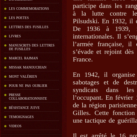
participe dans les ran
LES COMMEMORATIONS
à la lutte contre le
LES POETES
Pilsudski. En 1932, il d
De 1936 à 1939, i
LETTRES DES FUSILLES
internationales. Il s’
LIVRES
l’armée française, il 
MANUSCRITS DES LETTRES
DE FUSILLES
s’évade et rejoint dès
France.
MARCEL RAJMAN
MISSAK MANOUCHIAN
En 1942, il organise
MONT VALÉRIEN
sabotages et de dest
POUR NE PAS OUBLIER
syndicats dans les 
PRESSE
l’occupant. En février
COLLABORATIONNISTE
de la région parisienn
RÉSISTANCE JUIVE
Gilles. Cette fonction
TEMOIGNAGES
une tactique de guérill
VIDEOS
Il est arrêté le 16 n