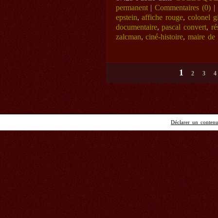
permanent
|
Commentaires (0)
|
epstein
,
affiche rouge
,
colonel gi
documentaire
,
pascal convert
,
ré
zalcman
,
ciné-histoire
,
maire de 
1
2
3
4
Déclarer un contenu 