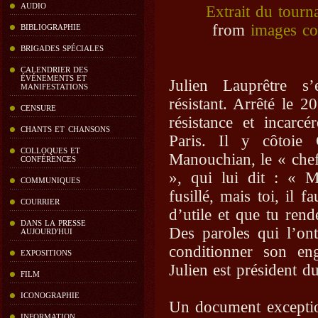
AUDIO
Extrait du tourn
from
images co
BIBLIOGRAPHIE
BRIGADES SPÉCIALES
CALENDRIER DES
ÉVÉNEMENTS ET
Julien Lauprêtre 
MANIFESTATIONS
résistant. Arrêté le 
CENSURE
résistance et incarc
CHANTS ET CHANSONS
Paris. Il y côtoie 
COLLOQUES ET
Manouchian, le « che
CONFÉRENCES
», qui lui dit : « M
COMMUNIQUES
fusillé, mais toi, il 
COURRIER
d’utile et que tu rend
DANS LA PRESSE
Des paroles qui l’on
AUJOURD'HUI
conditionner son en
EXPOSITIONS
Julien est président d
FILM
ICONOGRAPHIE
Un document exception
INFORMATION