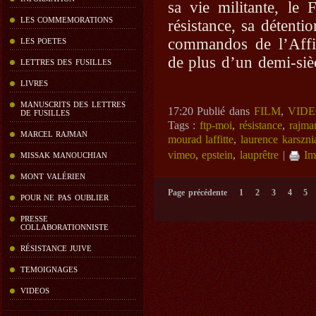
sa vie militante, le 
LES COMMEMORATIONS
résistance, sa détent
commandos de l’Affi
LES POETES
de plus d’un demi-siè
LETTRES DES FUSILLES
LIVRES
MANUSCRITS DES LETTRES
17:20 Publié dans
FILM
,
VIDE
DE FUSILLES
Tags :
ftp-moi
,
résistance
,
rajma
MARCEL RAJMAN
mourad laffitte
,
laurence karszni
vimeo
,
epstein
,
lauprêtre
|
Im
MISSAK MANOUCHIAN
MONT VALÉRIEN
Page précédente
1
2
3
4
5
POUR NE PAS OUBLIER
PRESSE
COLLABORATIONNISTE
RÉSISTANCE JUIVE
TEMOIGNAGES
VIDEOS