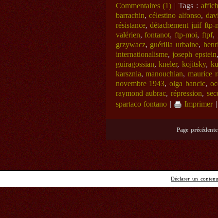
Commentaires (1)
| Tags :
affic
barrachin
,
célestino alfonso
,
dav
résistance
,
détachement juif ftp-
valérien
,
fontanot
,
ftp-moi
,
ftpf
,
grzywacz
,
guérilla urbaine
,
henr
internationalisme
,
joseph epstein
guiragossian
,
kneler
,
kojitsky
,
ku
karsznia
,
manouchian
,
maurice r
novembre 1943
,
olga bancic
,
oc
raymond aubrac
,
répression
,
sec
spartaco fontano
|
Imprimer
Page précédente
Déclarer un contenu 