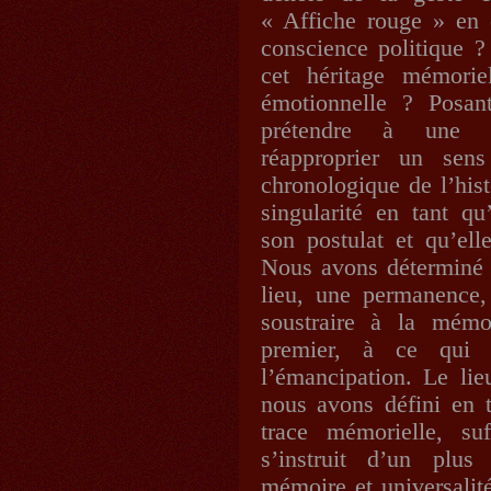
« Affiche rouge » en 
conscience politique ?
cet héritage mémorie
émotionnelle ? Posan
prétendre à une co
réapproprier un sen
chronologique de l’hi
singularité en tant q
son postulat et qu’ell
Nous avons déterminé 
lieu, une permanence, 
soustraire à la mémo
premier, à ce qui 
l’émancipation. Le li
nous avons défini en t
trace mémorielle, su
s’instruit d’un plu
mémoire et universalité