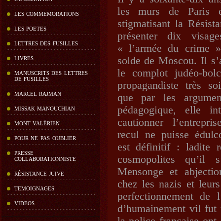
les murs de Paris e
LES COMMEMORATIONS
stigmatisant la Résist
LES POETES
présenter dix visag
LETTRES DES FUSILLES
« l’armée du crime »
solde de Moscou. Il s’
LIVRES
le complot judéo-bol
MANUSCRITS DES LETTRES
DE FUSILLES
propagandiste très so
MARCEL RAJMAN
que par les argumen
pédagogique, elle int
MISSAK MANOUCHIAN
cautionner l’entrepr
MONT VALÉRIEN
recul ne puisse édulc
POUR NE PAS OUBLIER
est définitif : ladite
PRESSE
cosmopolites qu’il s
COLLABORATIONNISTE
Mensonge et abjectio
RÉSISTANCE JUIVE
chez les nazis et leurs
TEMOIGNAGES
perfectionnement de 
VIDEOS
d’humainement vil fut 