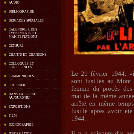
AUDIO
BIBLIOGRAPHIE
BRIGADES SPÉCIALES
CALENDRIER DES
ÉVÉNEMENTS ET
MANIFESTATIONS
CENSURE
CHANTS ET CHANSONS
COLLOQUES ET
CONFÉRENCES
Le 21 février 1944, 
COMMUNIQUES
sont fusillés au Mont 
COURRIER
femme du procès des v
DANS LA PRESSE
mai de la même année
AUJOURD'HUI
arrêté en même temps
EXPOSITIONS
fusillé après avoir ét
FILM
1944.
ICONOGRAPHIE
Il y a soixante-dix an
INFORMATION