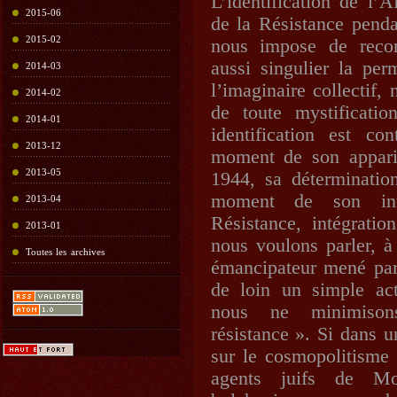
L’identification de l’
2015-06
de la Résistance pend
2015-02
nous impose de reco
aussi singulier la pe
2014-03
l’imaginaire collectif,
2014-02
de toute mystificatio
2014-01
identification est co
2013-12
moment de son apparit
2013-05
1944, sa déterminatio
moment de son inté
2013-04
Résistance, intégratio
2013-01
nous voulons parler, à
Toutes les archives
émancipateur mené par
de loin un simple act
nous ne minimison
résistance ». Si dans 
sur le cosmopolitisme 
agents juifs de Mo