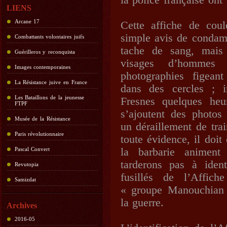
la police française ont
LIENS
Arcane 17
Cette affiche de cou
simple avis de condamn
Combattants volontaires juifs
tache de sang, mais 
Guérilleros y reconquista
visages d’hommes m
Images contemporaines
photographies figeant
La Résistance juive en France
dans des cercles ; i
Les Bataillons de la jeunesse
Fresnes quelques heu
FTPF
s’ajoutent des photos
Musée de la Résistance
un déraillement de tra
Paris révolutionnaire
toute évidence, il doit
Pascal Convert
la barbarie animent
tarderons pas à iden
Revutopia
fusillés de l’Affich
Samizdat
« groupe Manouchian 
la guerre.
Archives
2016-05