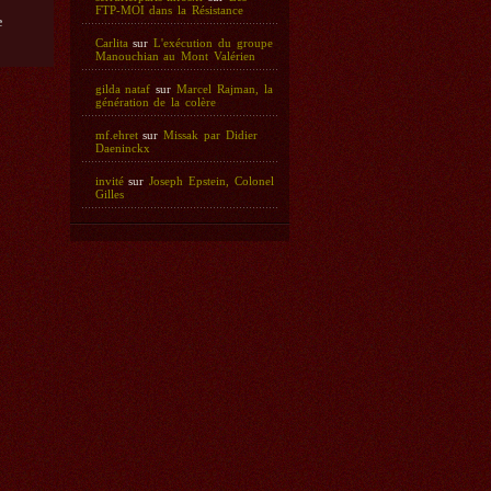
FTP-MOI dans la Résistance
e
Carlita
sur
L'exécution du groupe
Manouchian au Mont Valérien
gilda nataf
sur
Marcel Rajman, la
génération de la colère
mf.ehret
sur
Missak par Didier
Daeninckx
invité
sur
Joseph Epstein, Colonel
Gilles