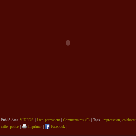
 Publié dans
VIDEOS
|
Lien permanent
|
Commentaires (0)
| Tags :
répresssion
,
colaborat
,
rafle
,
police
|
Imprimer
|
Facebook
|