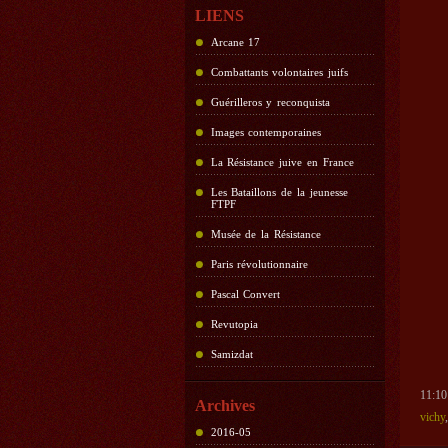
LIENS
Arcane 17
Combattants volontaires juifs
Guérilleros y reconquista
Images contemporaines
La Résistance juive en France
Les Bataillons de la jeunesse
FTPF
Musée de la Résistance
Paris révolutionnaire
Pascal Convert
Revutopia
Samizdat
11:10
Archives
vichy
2016-05