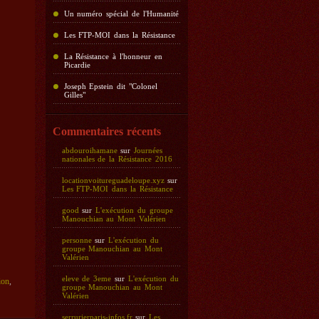
Un numéro spécial de l'Humanité
Les FTP-MOI dans la Résistance
La Résistance à l'honneur en
Picardie
Joseph Epstein dit "Colonel
Gilles"
Commentaires récents
abdouroihamane
sur
Journées
nationales de la Résistance 2016
locationvoitureguadeloupe.xyz
sur
Les FTP-MOI dans la Résistance
good
sur
L'exécution du groupe
Manouchian au Mont Valérien
personne
sur
L'exécution du
groupe Manouchian au Mont
Valérien
eleve de 3eme
sur
L'exécution du
ion
,
groupe Manouchian au Mont
Valérien
serrurierparis-infos.fr
sur
Les