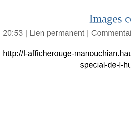
Images c
20:53 |
Lien permanent
|
Commentair
http://l-afficherouge-manouchian.ha
special-de-l-